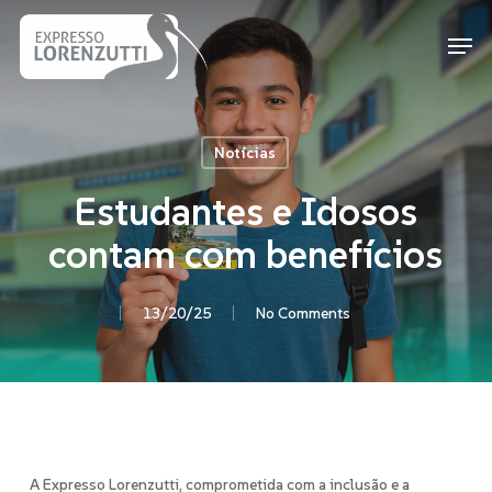
Skip
Men
to
Close
main
Menu
content
Notícias
Estudantes e Idosos
contam com benefícios
13/20/25
No Comments
A Expresso Lorenzutti, comprometida com a inclusão e a