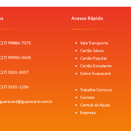
elho informa a tarifa cobrada e a quantidade de créditos restante.
os
Acesso Rápido
(27) 99886-7375
Vale Transporte
Cartão Idoso
(27) 99950-0405
Cartão Popular
Cartão Estudante
(27) 3261-0637
Sobre Guaracard
(27) 3261-1236
Trabalhe Conosco
Contato
guaracard@guaracard.com.br
Central de Ajuda
Empresa