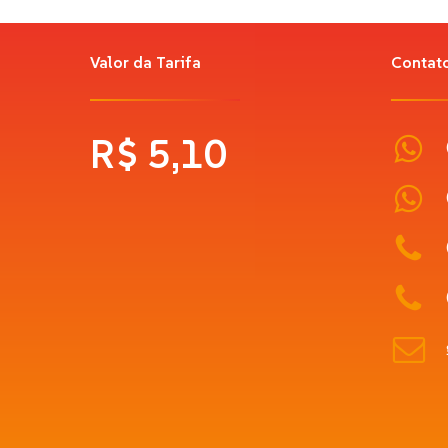
Ao apresentar o cartão ao validador, o visor do apar
Valor da Tarifa
Contat
R$
5,10