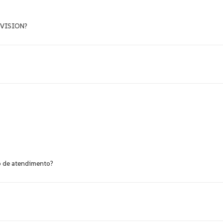
N VISION?
evido de cartões com benefícios tarifários, promovendo maior segurança n
e encaminhar o formulário juntamente com a documentação exigida à Expres
o de atendimento?
pécie) ou via PIX.