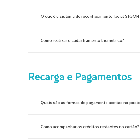
O que é o sistema de reconhecimento facial SIGO
É um sistema implantado para identificar o uso ind
Como realizar o cadastramento biométrico?
A escola deve acessar o site, realizar o cadastro 
Recarga
e
Pagamentos
Quais são as formas de pagamento aceitas no post
Atualmente, são aceitos pagamentos em dinheiro (es
Como acompanhar os créditos restantes no cartão?