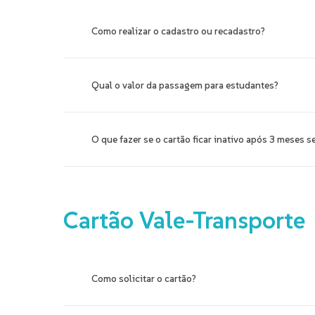
Como realizar o cadastro ou recadastro?
O estudante deve realizar o cadastro ou recadastro 
Qual o valor da passagem para estudantes?
Estudantes pagam meia passagem e podem recarreg
O que fazer se o cartão ficar inativo após 3 meses 
Comparecer à sede da empresa com o cartão para aná
Cartão
Vale-Transporte
Como solicitar o cartão?
O empregador deve preencher a planilha de cadastro