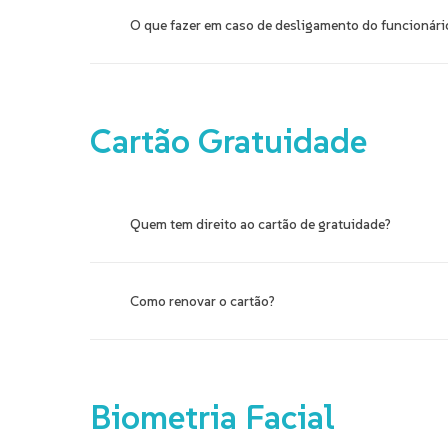
O que fazer em caso de desligamento do funcionári
A empresa pode renomear o cartão para outro funcio
Cartão
Gratuidade
Quem tem direito ao cartão de gratuidade?
Pessoas com mais de 60 anos e pessoas com deficiê
Como renovar o cartão?
Idoso
: renovar de 15 a 30 dias antes do aniver
Pessoa com deficiência
: renovar de 1 a 2 me
Biometria
Facial