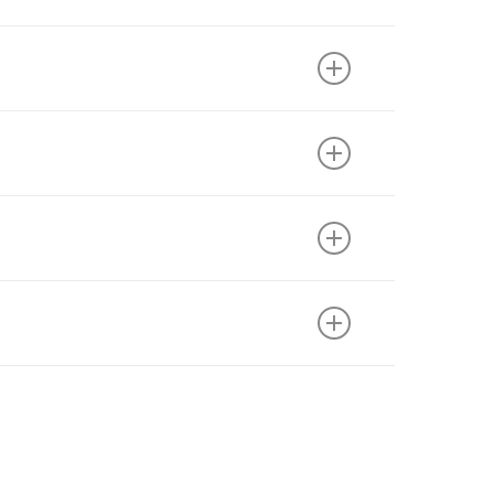
o de passagens disponíveis para o usuário.
​
– Guarapari – ES.