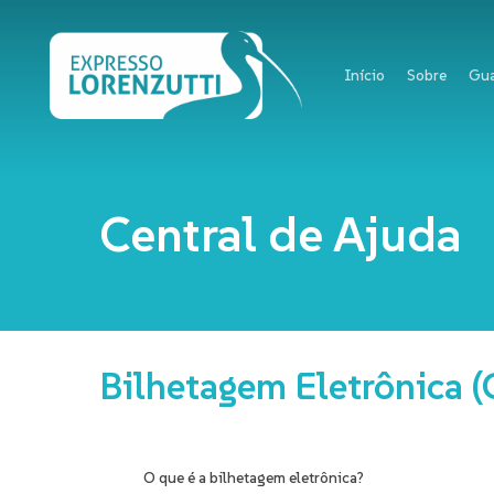
Skip
to
main
Início
Sobre
Gua
content
Central de Ajuda
Bilhetagem
Eletrônica
(
O que é a bilhetagem eletrônica?