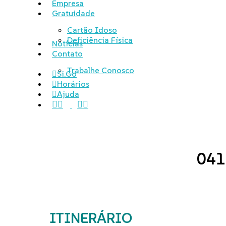
Empresa
Gratuidade
Cartão Idoso
Deficiência Física
Notícias
Contato
Trabalhe Conosco
Si.Go
Horários
Ajuda
instagram
whatsapp
041 
ITINERÁRIO