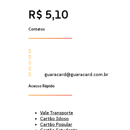
R$
5,10
Contatos
(27) 99886-7375
(27) 99950-0405
(27) 3261-0637
(27) 3261-1236
guaracard@guaracard.com.br
Acesso Rápido
Vale Transporte
Cartão Idoso
Cartão Popular
Cartão Estudante