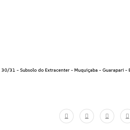
a 30/31 – Subsolo do Extracenter – Muquiçaba – Guarapari – 
instagram
whatsapp
phone
email