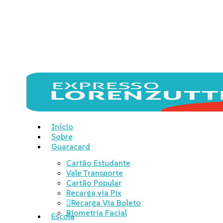
Skip
to
main
content
Menu
Início
Sobre
Guaracard
Cartão Estudante
Vale Transporte
Cartão Popular
Recarga via Pix
Recarga Via Boleto
Biometria Facial
Escola