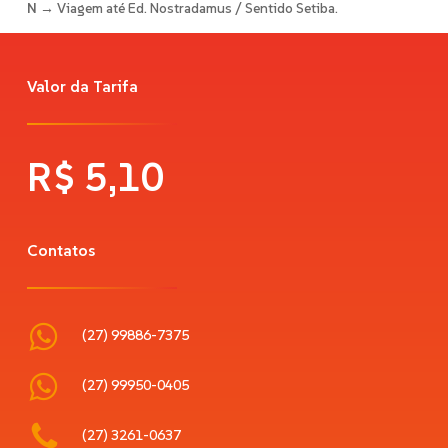
N
→ Viagem até Ed. Nostradamus / Sentido Setiba.
Valor da Tarifa
R$
5,10
Contatos
(27) 99886-7375
(27) 99950-0405
(27) 3261-0637