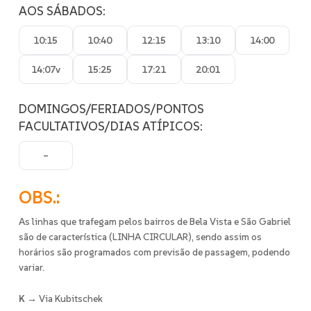
AOS SÁBADOS:
10:15
10:40
12:15
13:10
14:00
14:07v
15:25
17:21
20:01
DOMINGOS/FERIADOS/PONTOS
FACULTATIVOS/DIAS ATÍPICOS:
–
OBS.:
As linhas que trafegam pelos bairros de Bela Vista e São Gabriel
são de característica (LINHA CIRCULAR), sendo assim os
horários são programados com previsão de passagem, podendo
variar.
K
→ Via Kubitschek